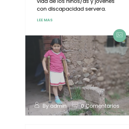
vida de los niños/as y jóvenes
con discapacidad servera.
LEE MAS
By admin
0 Comentarios