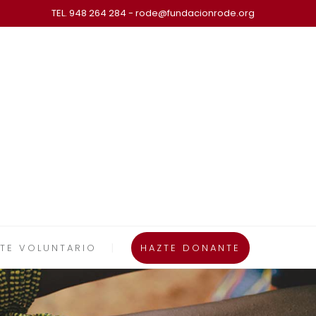
TEL. 948 264 284 - rode@fundacionrode.org
TE VOLUNTARIO
HAZTE DONANTE