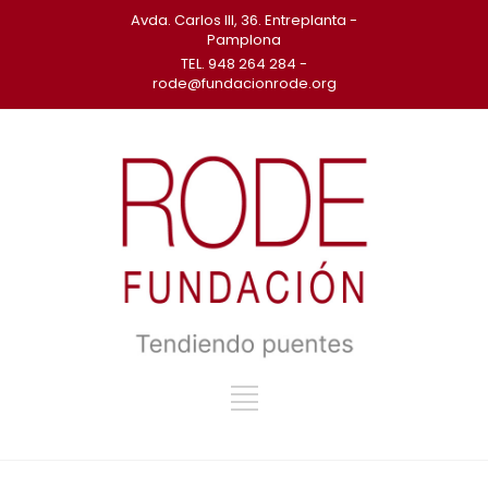
Avda. Carlos III, 36. Entreplanta -
Pamplona
TEL. 948 264 284 -
rode@fundacionrode.org