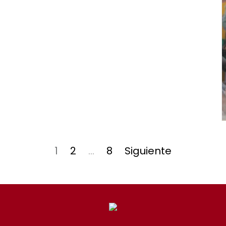
Página
Página
Página
1
2
…
8
Siguiente