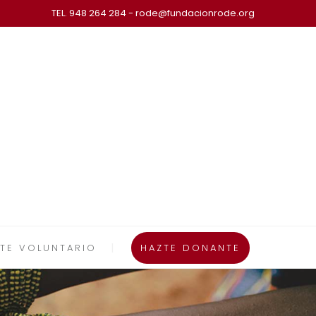
TEL. 948 264 284 - rode@fundacionrode.org
TE VOLUNTARIO
HAZTE DONANTE