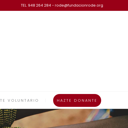
TEL. 948 264 284 - rode@fundacionrode.org
TE VOLUNTARIO
HAZTE DONANTE