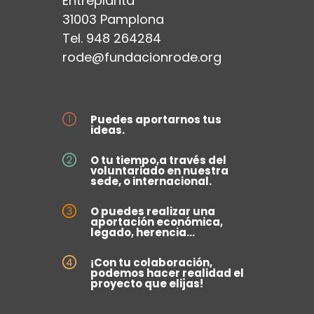
Entreplanta
31003 Pamplona
Tel. 948 264284
rode@fundacionrode.org
Puedes aportarnos tus
ideas.
O tu tiempo,a través del
voluntariado en nuestra
sede, o internacional.
O puedes realizar una
aportación económica,
legado, herencia...
¡Con tu colaboración,
podemos hacer realidad el
proyecto que elijas!