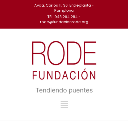
Avda. Carlos III, 36. Entreplanta -
Pamplona
TEL. 948 264 284 -
rode@fundacionrode.org