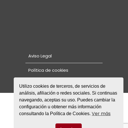
Aviso Legal
Política de cookies
Utilizo cookies de terceros, de servicios de
análisis, afiliación o redes sociales. Si continuas
navegando, aceptas su uso. Puedes cambiar la
© Copyright 2021. Fundación Rode
NORMAS DE CONVIVENCIA Y PLAN DE
configuración u obtener más información
PROTECCIÓN Y SEGURIDAD DE MENORES
Ver más
consultando la Política de Cookies.
FACEBOOK
INSTAGRAM