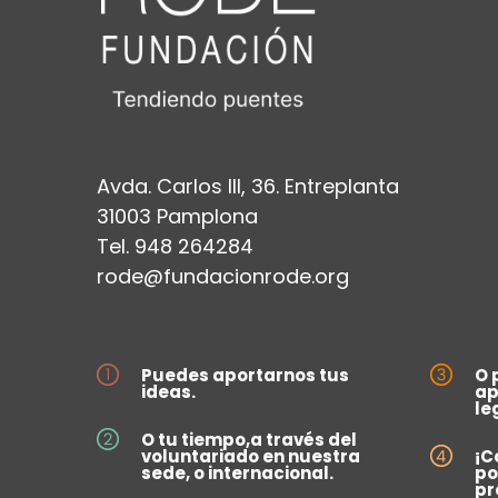
Avda. Carlos III, 36. Entreplanta
31003 Pamplona
Tel. 948 264284
rode@fundacionrode.org
Puedes aportarnos tus
O 
ideas.
ap
le
O tu tiempo,a través del
voluntariado en nuestra
¡C
sede, o internacional.
po
pr