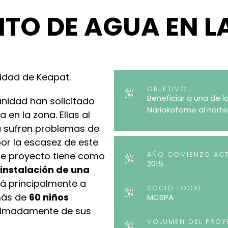
NTO DE AGUA EN 
idad de Keapat.
OBJETIVO:.
Beneficiar a una de 
unidad han solicitado
Nariokotome al nort
 en la zona. Ellas al
na sufren problemas de
r la escasez de este
ste proyecto tiene como
AÑO COMIENZO ACT
2015.
 instalación de una
á principalmente a
SOCIO LOCAL:
más de
60 niños
MCSPA
imadamente de sus
VOLUMEN DEL PROY