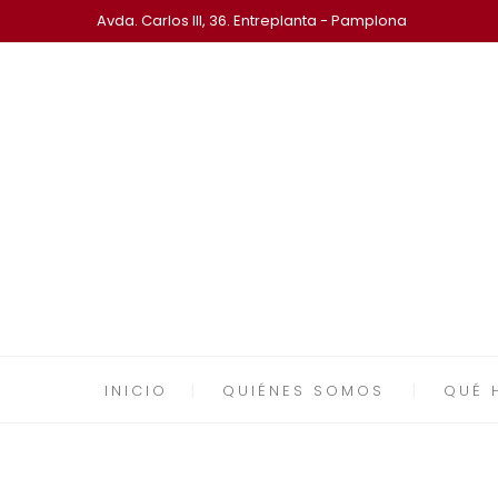
Avda. Carlos III, 36. Entreplanta - Pamplona
INICIO
QUIÉNES SOMOS
QUÉ 