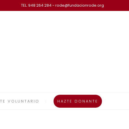
TEL. 948 264 284 - rode@fundacionrode.org
TE VOLUNTARIO
HAZTE DONANTE