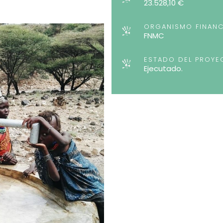
23.528,10 €
ORGANISMO FINANC
FNMC
ESTADO DEL PROYE
Ejecutado.