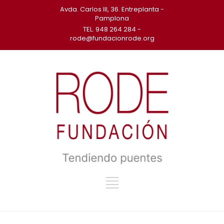
Avda. Carlos III, 36. Entreplanta -
Pamplona
TEL. 948 264 284 -
rode@fundacionrode.org