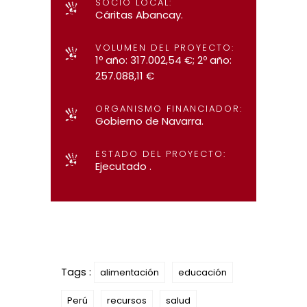
SOCIO LOCAL:
Cáritas Abancay.
VOLUMEN DEL PROYECTO:
1º año: 317.002,54 €; 2º año:
257.088,11 €
ORGANISMO FINANCIADOR:
Gobierno de Navarra.
ESTADO DEL PROYECTO:
Ejecutado .
Tags :
alimentación
educación
Perú
recursos
salud