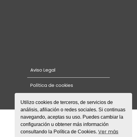
Aviso Legal
Política de cookies
Utilizo cookies de terceros, de servicios de
análisis, afiliación o redes sociales. Si continuas
© Copyright 2021. Fundación Rode
navegando, aceptas su uso. Puedes cambiar la
NORMAS DE CONVIVENCIA Y PLAN DE
configuración u obtener más información
PROTECCIÓN Y SEGURIDAD DE MENORES
Ver más
consultando la Política de Cookies.