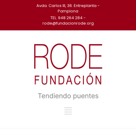
Avda. Carlos III, 36. Entreplanta -
Pamplona
TEL. 948 264 284 -
rode@fundacionrode.org