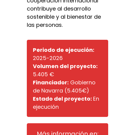
cooperación internacional
contribuye al desarrollo
sostenible y al bienestar de
las personas.
Periodo de ejecución:
2025-2026
Volumen del proyecto:
5.405 €
Financiador:
Gobierno
de Navarra (5.405€)
Estado del proyecto:
En
ejecución
Más información en: