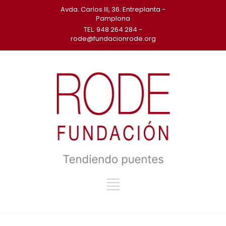
Avda. Carlos III, 36. Entreplanta -
Pamplona
TEL. 948 264 284 -
rode@fundacionrode.org