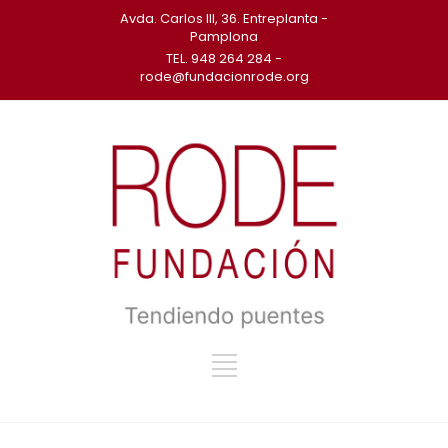
Avda. Carlos III, 36. Entreplanta -
Pamplona
TEL. 948 264 284 -
rode@fundacionrode.org