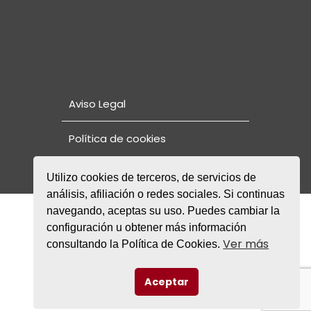
Aviso Legal
Política de cookies
Utilizo cookies de terceros, de servicios de
análisis, afiliación o redes sociales. Si continuas
navegando, aceptas su uso. Puedes cambiar la
© Copyright 2021. Fundación Rode
NORMAS DE CONVIVENCIA Y PLAN DE
configuración u obtener más información
PROTECCIÓN Y SEGURIDAD DE MENORES
Ver más
consultando la Política de Cookies.
FACEBOOK
INSTAGRAM
Aceptar
TWITTER