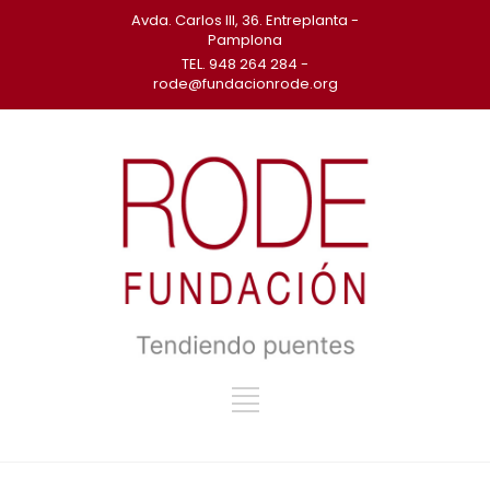
Avda. Carlos III, 36. Entreplanta -
Pamplona
TEL. 948 264 284 -
rode@fundacionrode.org