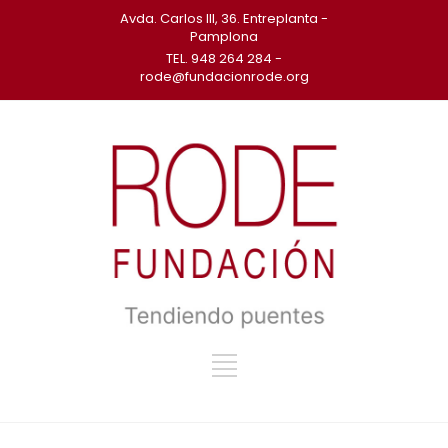
Avda. Carlos III, 36. Entreplanta -
Pamplona
TEL. 948 264 284 -
rode@fundacionrode.org