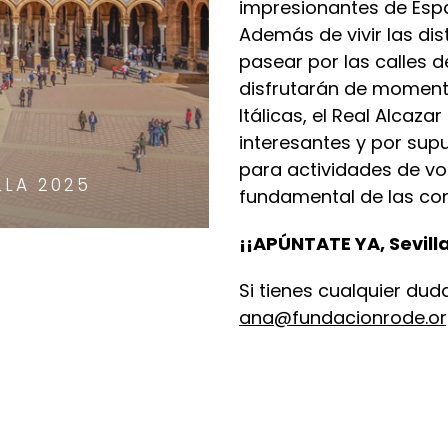
impresionantes de Esp
Además de vivir las dist
pasear por las calles d
disfrutarán de momento
Itálicas, el Real Alcaz
interesantes y por su
para actividades de vo
LLA 2025
fundamental de las con
¡¡APÚNTATE YA, Sevill
Si tienes cualquier dud
ana@fundacionrode.o