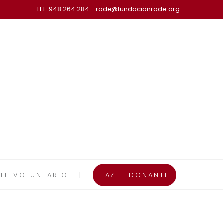
TEL. 948 264 284 - rode@fundacionrode.org
TE VOLUNTARIO
HAZTE DONANTE