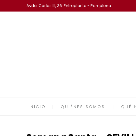
Avda. Carlos III, 36. Entreplanta - Pamplona
INICIO
QUIÉNES SOMOS
QUÉ 