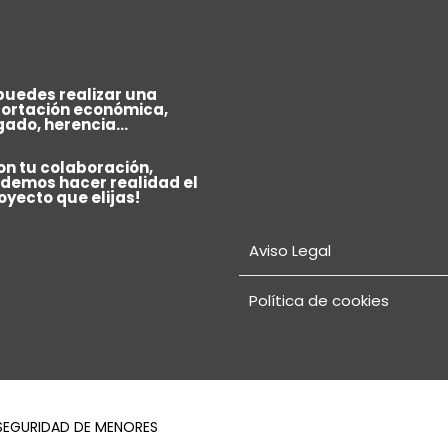
puedes realizar una
ortación económica,
gado, herencia...
on tu colaboración,
demos hacer realidad el
oyecto que elijas!
Aviso Legal
Política de cookies
SEGURIDAD DE MENORES