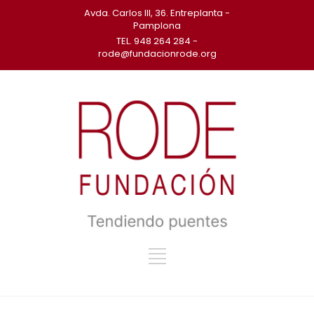
Avda. Carlos III, 36. Entreplanta -
Pamplona
TEL. 948 264 284 -
rode@fundacionrode.org