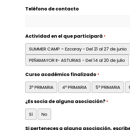
Teléfono de contacto
Actividad en el que participará
*
SUMMER CAMP – Ezcaray - Del 21 al 27 de junio
PEÑAMAYOR II- ASTURIAS - Del 14 al 20 de julio
Curso académico finalizado
*
3º PRIMARIA
4º PRIMARIA
5º PRIMARIA
¿Es socia de alguna asociación?
*
Sí
No
Si perteneces a alguna asociación, escrib