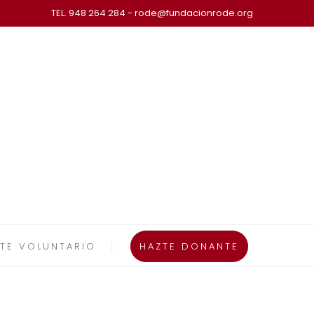
TEL. 948 264 284 - rode@fundacionrode.org
TE VOLUNTARIO
HAZTE DONANTE