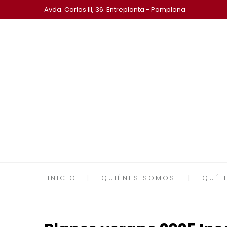
Avda. Carlos III, 36. Entreplanta - Pamplona
INICIO
QUIÉNES SOMOS
QUÉ 