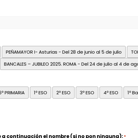
PEÑAMAYOR I- Asturias - Del 28 de junio al 5 de julio
TOR
BANCALES – JUBILEO 2025. ROMA - Del 24 de julio al 4 de a
6º PRIMARIA
1º ESO
2º ESO
3º ESO
4º ESO
1º B
e a continuación el nombre (si no pon ninguna):
*