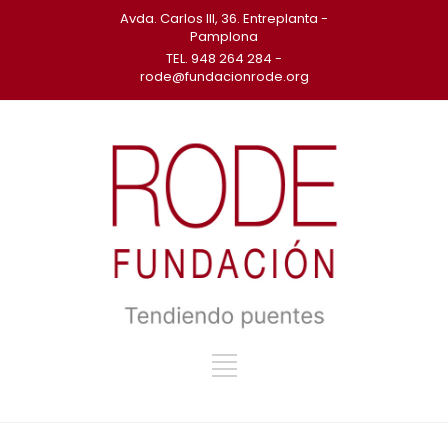
Avda. Carlos III, 36. Entreplanta -
Pamplona
TEL. 948 264 284 -
rode@fundacionrode.org