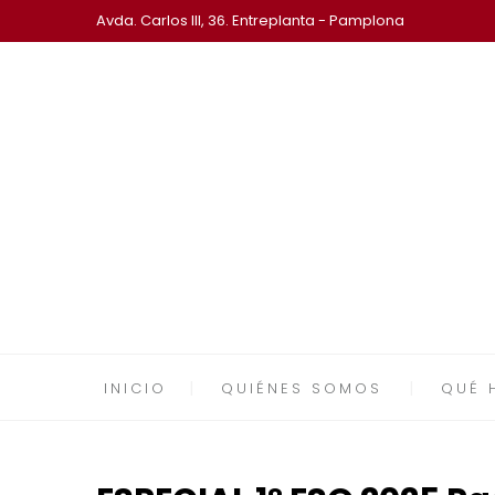
Avda. Carlos III, 36. Entreplanta - Pamplona
INICIO
QUIÉNES SOMOS
QUÉ 