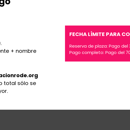
ago
FECHA LÍMITE PARA C
.
Reserva de plaza: Pago del 3
ente + nombre
Pago completo: Pago del 70%
cionrode.org
 total sólo se
or.