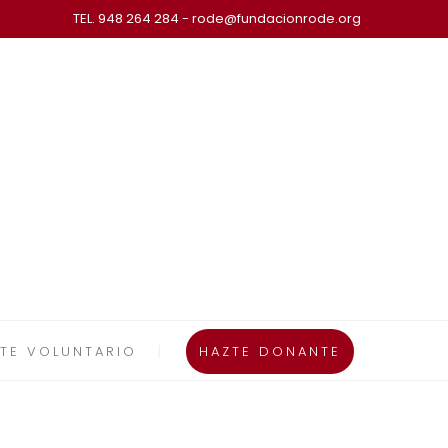
TEL. 948 264 284 - rode@fundacionrode.org
TE VOLUNTARIO
HAZTE DONANTE