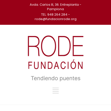
Avda. Carlos III, 36. Entreplanta -
Pamplona
TEL. 948 264 284 -
rode@fundacionrode.org